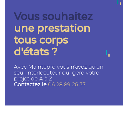
Vous souhaitez
une prestation
tous corps
d'états ?
Avec Maintepro vous n'avez qu'un
seul interlocuteur qui gère votre
projet de A à Z.
Contactez le
06 28 89 26 37