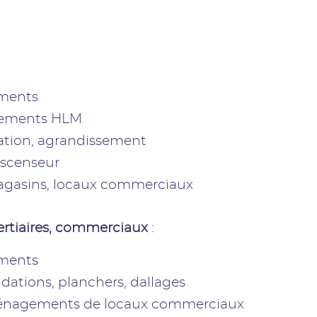
iments
ogements HLM
vation, agrandissement
ascenseur
asins, locaux commerciaux
tertiaires, commerciaux
:
iments
dations, planchers, dallages
énagements de locaux commerciaux