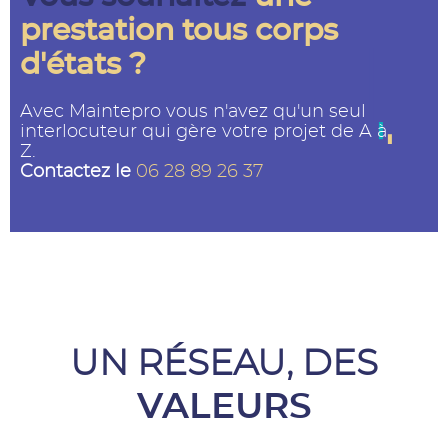
prestation tous corps
d'états ?
Avec Maintepro vous n'avez qu'un seul
interlocuteur qui gère votre projet de A à
Z.
Contactez le
06 28 89 26 37
UN RÉSEAU, DES
VALEURS